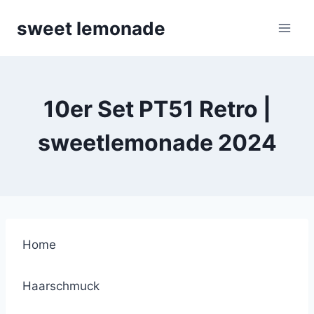
Skip
sweet lemonade
to
content
10er Set PT51 Retro |
sweetlemonade 2024
Home
Haarschmuck