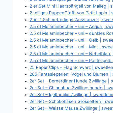
2 er Set Mini Haarspängeli von Maileg 
2 teiliges PuppenOutfit von Petit Lapin
2-in-1 Schmetterlings-Ausstanzer | sw
2.5 dl Melaminbecher – uni – Acqua | s
2.5 dl Melaminbecher – uni – dunkles R
2.5 dl Melaminbecher – uni – Gelb | sw
2.5 dl Melaminbecher – uni – Mint | sw
2.5 dl Melaminbecher – uni – Nebelblau
2.5 dl Melaminbecher – uni – Pastellgel
25 Paper Clips – Flag Schwarz | sweetl
285 Fantasieperlen -Vögel und Blumen 
2er Set – Bernardiner Hunde Zwililnge 
2er Set – Chihuahua Zwillingshunde | 
2er Set – Igelfamilie Zwillinge | sweetl
2er Set – Schokohasen Grosseltern | s
2er Set – Weisse Mäuse Zwillinge | swe