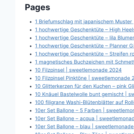
Pages
1 Briefumschlag mit japanischem Muste
1 hochwertige Geschenktüte – High Heel
1 hochwertige Geschenktüte – lila Blum
1 hochwertige Geschenktüte – Planner G
1 hochwertige Geschenktüte – Streifen 
1 magnetisches Buchzeichen mit Schmet
10 Filzpinsel | sweetlemonade 2024
10 Filzpinsel Pinktöne | sweetlemonade
10 Glitterkerzen für den Kuchen – pink G
10 Knäuel Bastelwolle bunt gemischt |
100 filigrane Washi-Blütenblätter auf R
10er Set Ballone – 5 Farben | sweetlem
10er Set Ballone – acqua | sweetlemona
10er Set Ballone – blau | sweetlemonad