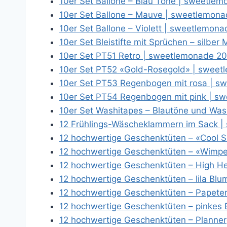
10er Set Ballone – Blau Töne | sweetle
10er Set Ballone – Mauve | sweetlemon
10er Set Ballone – Violett | sweetlemon
10er Set Bleistifte mit Sprüchen – silbe
10er Set PT51 Retro | sweetlemonade 2
10er Set PT52 «Gold-Rosegold» | swee
10er Set PT53 Regenbogen mit rosa | 
10er Set PT54 Regenbogen mit pink | s
10er Set Washitapes – Blautöne und Was
12 Frühlings-Wäscheklammern im Sack 
12 hochwertige Geschenktüten – «Cool 
12 hochwertige Geschenktüten – «Wimp
12 hochwertige Geschenktüten – High H
12 hochwertige Geschenktüten – lila Bl
12 hochwertige Geschenktüten – Papeter
12 hochwertige Geschenktüten – pinke
12 hochwertige Geschenktüten – Planner