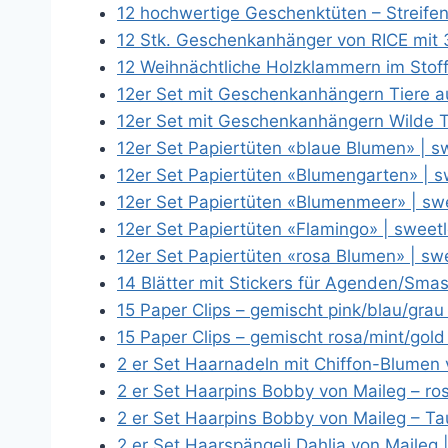
12 hochwertige Geschenktüten – Streife
12 Stk. Geschenkanhänger von RICE mit
12 Weihnächtliche Holzklammern im Sto
12er Set mit Geschenkanhängern Tiere 
12er Set mit Geschenkanhängern Wilde 
12er Set Papiertüten «blaue Blumen» |
12er Set Papiertüten «Blumengarten» |
12er Set Papiertüten «Blumenmeer» | s
12er Set Papiertüten «Flamingo» | swe
12er Set Papiertüten «rosa Blumen» | 
14 Blätter mit Stickers für Agenden/Sm
15 Paper Clips – gemischt pink/blau/gr
15 Paper Clips – gemischt rosa/mint/go
2 er Set Haarnadeln mit Chiffon-Blumen
2 er Set Haarpins Bobby von Maileg – r
2 er Set Haarpins Bobby von Maileg – T
2 er Set Haarspängeli Dahlia von Maile