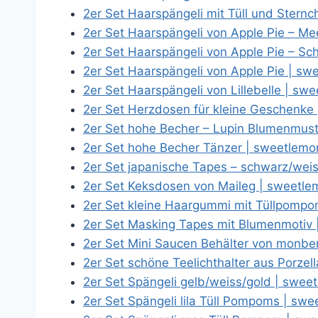
2er Set Haarspängeli mit Tüll und Ster
2er Set Haarspängeli von Apple Pie – M
2er Set Haarspängeli von Apple Pie – S
2er Set Haarspängeli von Apple Pie | s
2er Set Haarspängeli von Lillebelle | s
2er Set Herzdosen für kleine Geschenk
2er Set hohe Becher – Lupin Blumenmus
2er Set hohe Becher Tänzer | sweetlem
2er Set japanische Tapes – schwarz/we
2er Set Keksdosen von Maileg | sweetl
2er Set kleine Haargummi mit Tüllpomp
2er Set Masking Tapes mit Blumenmotiv
2er Set Mini Saucen Behälter von monb
2er Set schöne Teelichthalter aus Porze
2er Set Spängeli gelb/weiss/gold | swe
2er Set Spängeli lila Tüll Pompoms | s