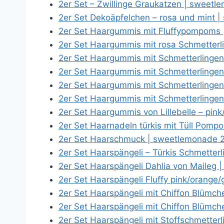
2er Set – Zwillinge Graukatzen | sweet
2er Set Dekoäpfelchen – rosa und mint 
2er Set Haargummis mit Fluffypompoms
2er Set Haargummis mit rosa Schmetter
2er Set Haargummis mit Schmetterlingen v
2er Set Haargummis mit Schmetterlingen 
2er Set Haargummis mit Schmetterlingen v
2er Set Haargummis mit Schmetterlingen 
2er Set Haargummis von Lillebelle – pin
2er Set Haarnadeln türkis mit Tüll Pom
2er Set Haarschmuck | sweetlemonade 
2er Set Haarspängeli – Türkis Schmetter
2er Set Haarspängeli Dahlia von Maileg
2er Set Haarspängeli Fluffy pink/orang
2er Set Haarspängeli mit Chiffon Blümch
2er Set Haarspängeli mit Chiffon Blümch
2er Set Haarspängeli mit Stoffschmette