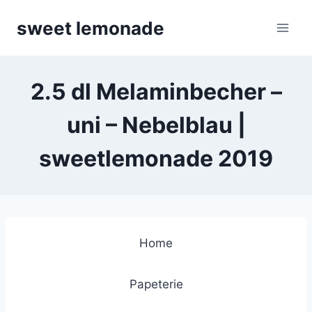
Skip
sweet lemonade
to
content
2.5 dl Melaminbecher –
uni – Nebelblau |
sweetlemonade 2019
Home
Papeterie