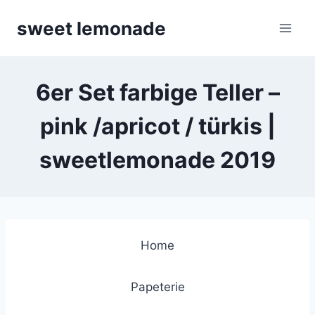
Skip
sweet lemonade
to
content
6er Set farbige Teller –
pink /apricot / türkis |
sweetlemonade 2019
Home
Papeterie