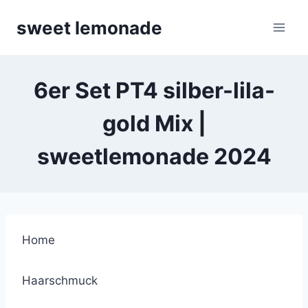
Skip
sweet lemonade
to
content
6er Set PT4 silber-lila-
gold Mix |
sweetlemonade 2024
Home
Haarschmuck