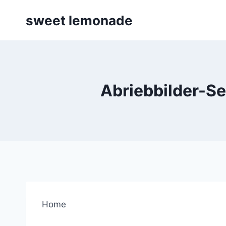
Skip
sweet lemonade
to
content
Abriebbilder-Se
Home