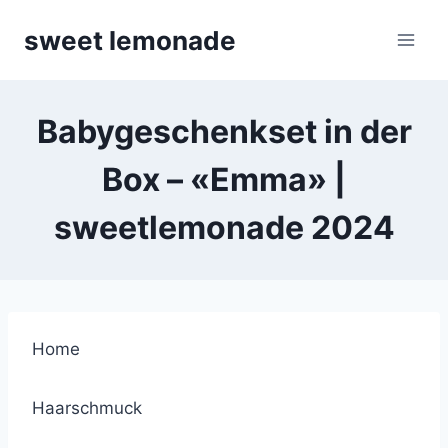
Skip
sweet lemonade
to
content
Babygeschenkset in der
Box – «Emma» |
sweetlemonade 2024
Home
Haarschmuck