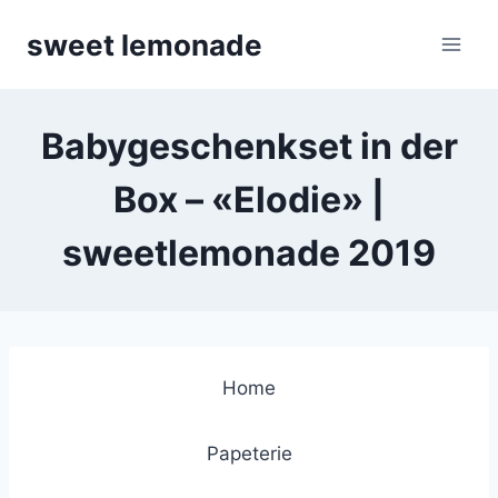
Skip
sweet lemonade
to
content
Babygeschenkset in der
Box – «Elodie» |
sweetlemonade 2019
Home
Papeterie