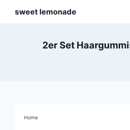
Skip
sweet lemonade
to
content
2er Set Haargummis 
Home