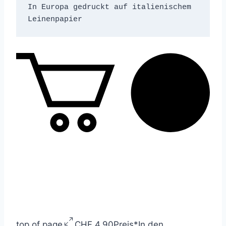
In Europa gedruckt auf italienischem 
Leinenpapier
top of page
CHF 4.90
Preis
*
In den