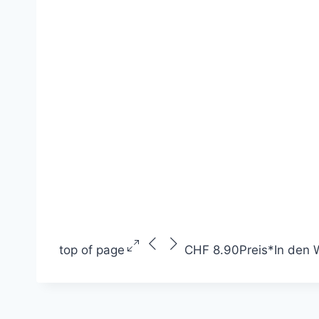
top of page
CHF 8.90
Preis
*
In den 