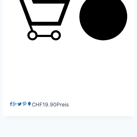
0
CHF19.90
Preis