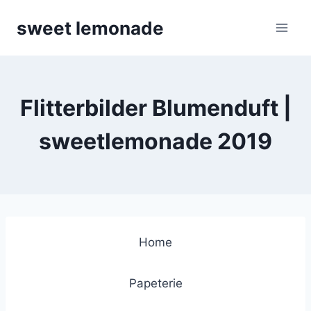
Skip
sweet lemonade
to
content
Flitterbilder Blumenduft |
sweetlemonade 2019
Home
Papeterie