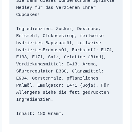
Sie dann dieses wunderschöne Sprinkle 
Medley für das Verzieren Ihrer 
Cupcakes!

Ingredienzien: Zucker, Dextrose, 
Reismehl, Glukosesirup, teilweise 
hydriertes Rapssaatöl, teilweise 
hydriertesErdnussÖl, Farbstoff: E174, 
E133, E171, Salz, Gelatine (Rind), 
Verdickungsmittel: E413, Aroma, 
Säureregulator E330, Glanzmittel: 
E904, Gerstenmalz, pflanzliches 
Palmöl, Emulgator: E471 (Soja). Für 
Allergene siehe die fett gedruckten 
Ingredienzien.
