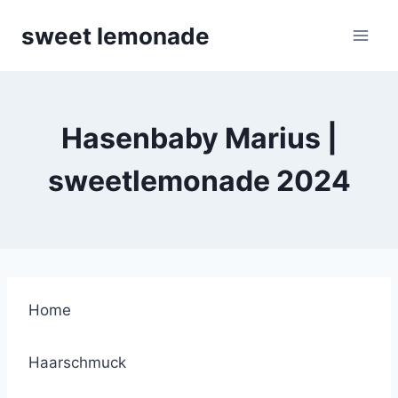
Skip
sweet lemonade
to
content
Hasenbaby Marius |
sweetlemonade 2024
Home
Haarschmuck