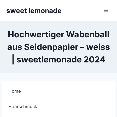
Skip
sweet lemonade
to
content
Hochwertiger Wabenball
aus Seidenpapier – weiss
| sweetlemonade 2024
Home
Haarschmuck