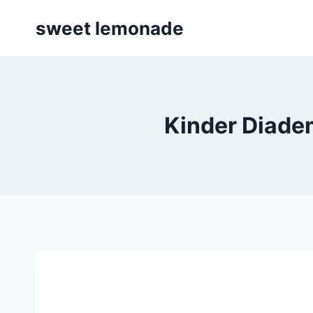
Skip
sweet lemonade
to
content
Kinder Diade