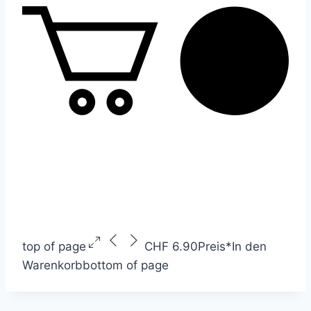
top of page
CHF 6.90
Preis
*
In den
Warenkorb
bottom of page