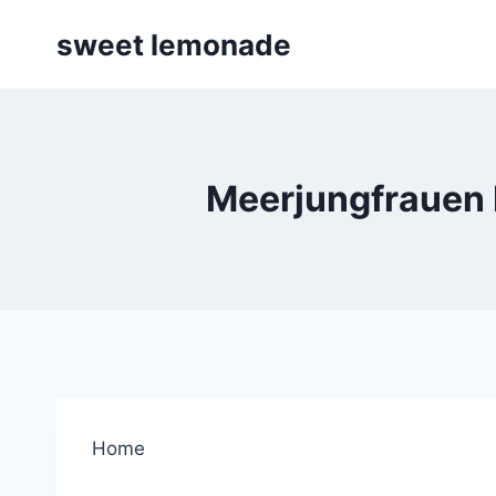
Skip
sweet lemonade
to
content
Meerjungfrauen 
Home