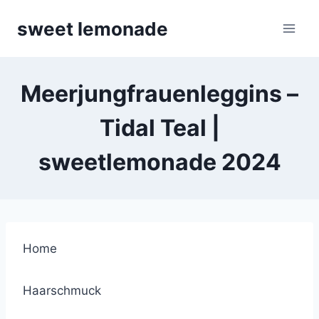
Skip
sweet lemonade
to
content
Meerjungfrauenleggins –
Tidal Teal |
sweetlemonade 2024
Home
Haarschmuck