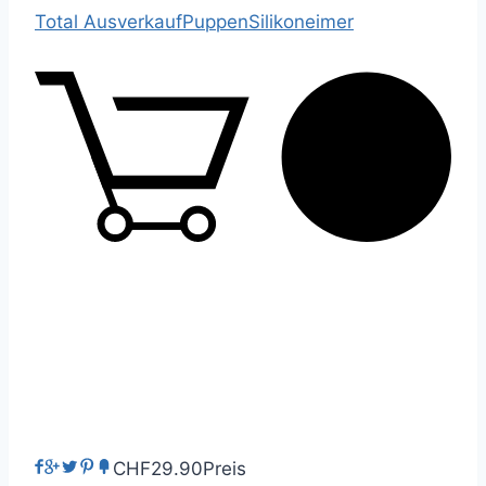
Total Ausverkauf
Puppen
Silikoneimer
0
CHF29.90
Preis