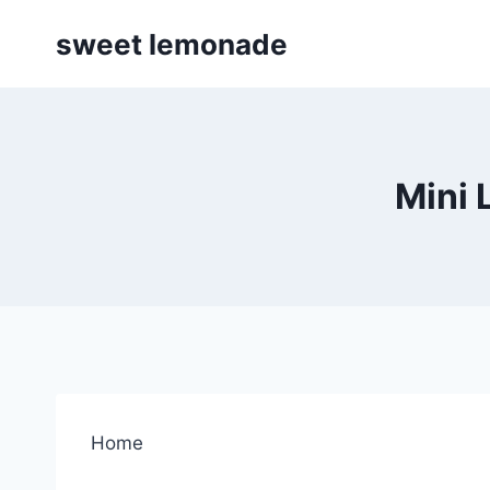
Skip
sweet lemonade
to
content
Mini 
Home