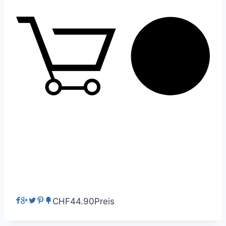
0
CHF44.90
Preis