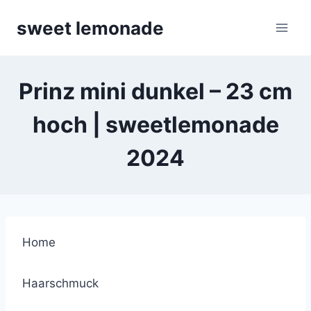
Skip
sweet lemonade
to
content
Prinz mini dunkel – 23 cm
hoch | sweetlemonade
2024
Home
Haarschmuck