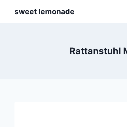
Skip
sweet lemonade
to
content
Rattanstuhl