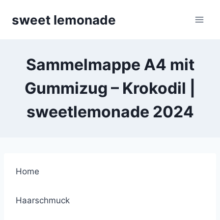
Skip
sweet lemonade
to
content
Sammelmappe A4 mit
Gummizug – Krokodil |
sweetlemonade 2024
Home
Haarschmuck