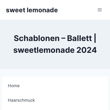
Skip
sweet lemonade
to
content
Schablonen – Ballett |
sweetlemonade 2024
Home
Haarschmuck