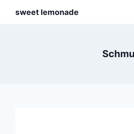
Skip
sweet lemonade
to
content
Schmu