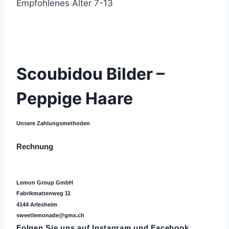
Empfohlenes Alter 7-13
© 2021 Lemon Group GmbH
Scoubidou Bilder –
Peppige Haare
Unsere Zahlungsmethoden
Rechnung
Lemon Group GmbH
Fabrikmattenweg 11
4144 Arlesheim
sweetlemonade@gmx.ch
Folgen Sie uns auf
Instagram
und Facebook