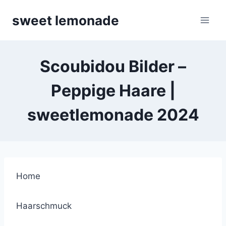
Skip
sweet lemonade
to
content
Scoubidou Bilder –
Peppige Haare |
sweetlemonade 2024
Home
Haarschmuck