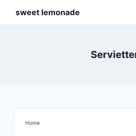
Skip
sweet lemonade
to
content
Serviett
Home