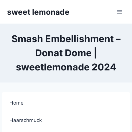
Skip
sweet lemonade
to
content
Smash Embellishment –
Donat Dome |
sweetlemonade 2024
Home
Haarschmuck