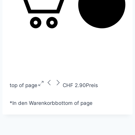
top of page
CHF 2.90
Preis
*
In den Warenkorb
bottom of page