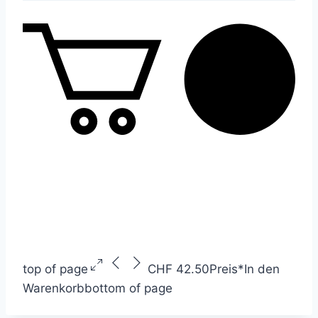
top of page
CHF 42.50
Preis
*
In den
Warenkorb
bottom of page