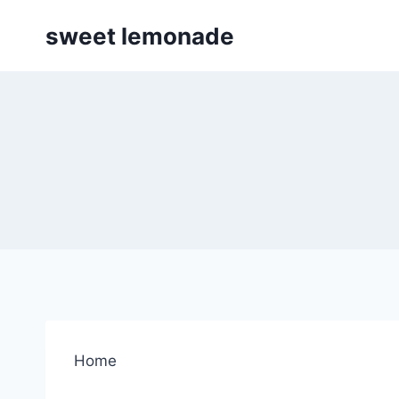
Skip
sweet lemonade
to
content
Home