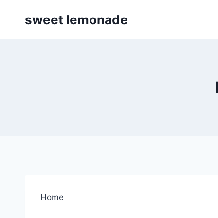
Skip
sweet lemonade
to
content
Home