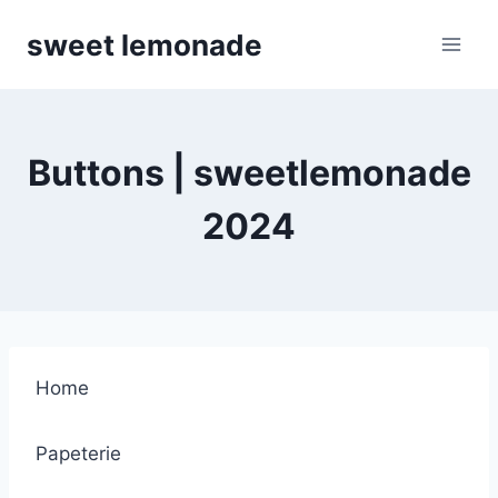
Skip
sweet lemonade
to
content
Buttons | sweetlemonade
2024
Home
Papeterie