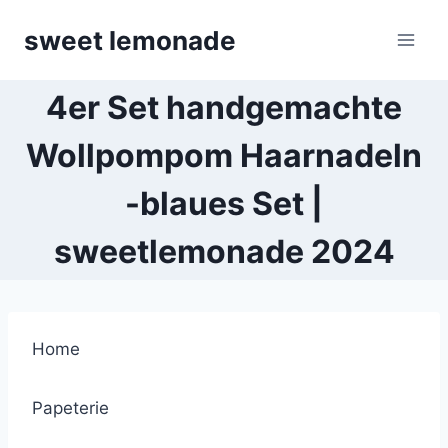
Skip
sweet lemonade
to
content
4er Set handgemachte
Wollpompom Haarnadeln
-blaues Set |
sweetlemonade 2024
Home
Papeterie