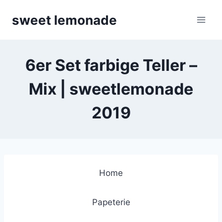
Skip
sweet lemonade
to
content
6er Set farbige Teller –
Mix | sweetlemonade
2019
Home
Papeterie