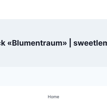
ck «Blumentraum» | sweetl
Home