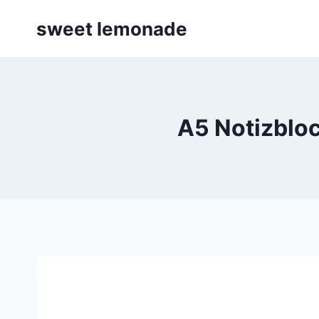
Skip
sweet lemonade
to
content
A5 Notizblo