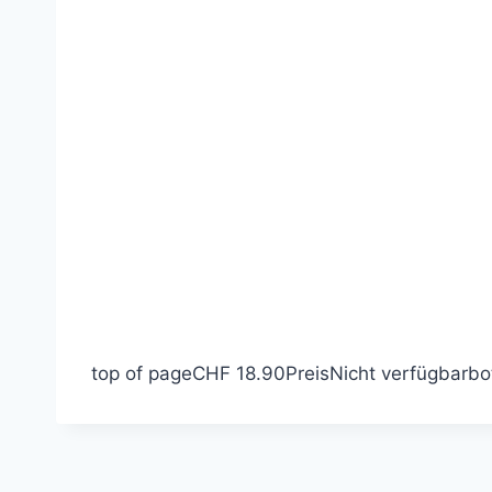
top of page
CHF 18.90
Preis
Nicht verfügbar
bo