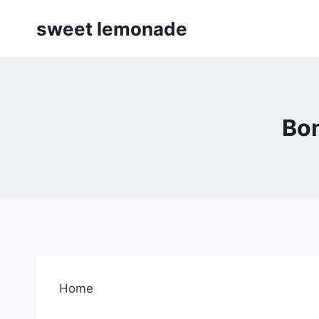
Skip
sweet lemonade
to
content
Bo
Home