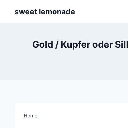
Skip
sweet lemonade
to
content
Gold / Kupfer oder Sil
Home