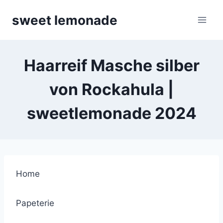
Skip
sweet lemonade
to
content
Haarreif Masche silber
von Rockahula |
sweetlemonade 2024
Home
Papeterie