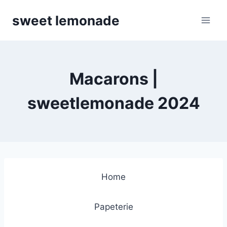
Skip
sweet lemonade
to
content
Macarons |
sweetlemonade 2024
Home
Papeterie