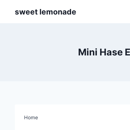
Skip
sweet lemonade
to
content
Mini Hase 
Home