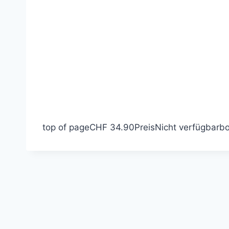
top of page
CHF 34.90
Preis
Nicht verfügbar
bo