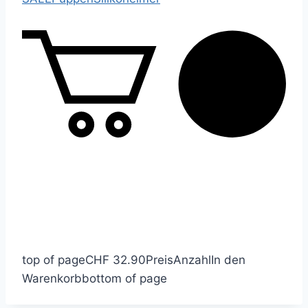
top of page
CHF 32.90
Preis
Anzahl
In den
Warenkorb
bottom of page