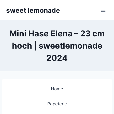
Skip
sweet lemonade
to
content
Mini Hase Elena – 23 cm
hoch | sweetlemonade
2024
Home
Papeterie