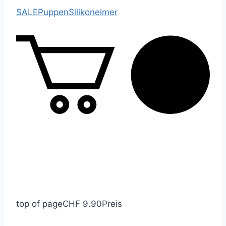
SALE
Puppen
Silikoneimer
top of page
CHF 9.90
Preis