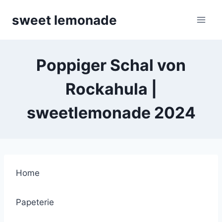
Skip
sweet lemonade
to
content
Poppiger Schal von
Rockahula |
sweetlemonade 2024
Home
Papeterie