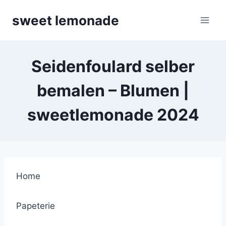
Skip
sweet lemonade
to
content
Seidenfoulard selber
bemalen – Blumen |
sweetlemonade 2024
Home
Papeterie