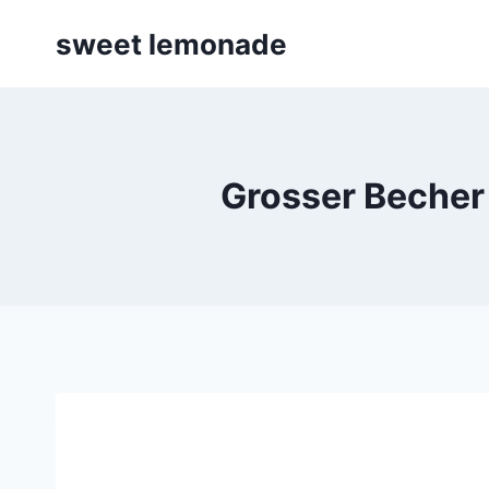
Skip
sweet lemonade
to
content
Grosser Becher